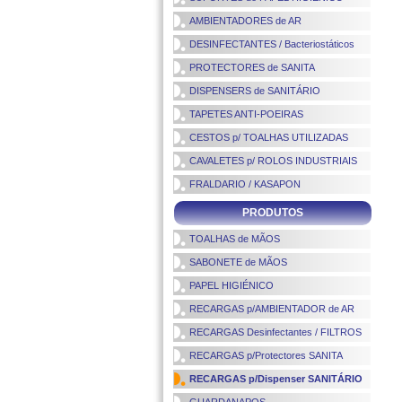
AMBIENTADORES de AR
DESINFECTANTES / Bacteriostáticos
PROTECTORES de SANITA
DISPENSERS de SANITÁRIO
TAPETES ANTI-POEIRAS
CESTOS p/ TOALHAS UTILIZADAS
CAVALETES p/ ROLOS INDUSTRIAIS
FRALDARIO / KASAPON
PRODUTOS
TOALHAS de MÃOS
SABONETE de MÃOS
PAPEL HIGIÉNICO
RECARGAS p/AMBIENTADOR de AR
RECARGAS Desinfectantes / FILTROS
RECARGAS p/Protectores SANITA
RECARGAS p/Dispenser SANITÁRIO