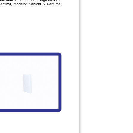
ntentores de pensos higiénicos e
actinyl, modelo: Sanicid 5 Perfume,